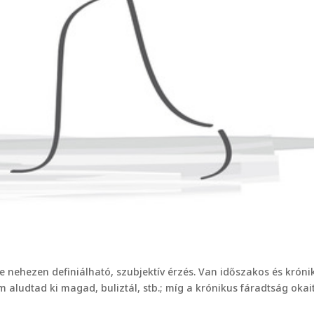
 nehezen definiálható, szubjektív érzés. Van időszakos és króni
m aludtad ki magad, buliztál, stb.; míg a krónikus fáradtság okai