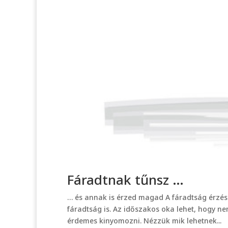
Fáradtnak tűnsz …
… és annak is érzed magad A fáradtság érzése
fáradtság is. Az időszakos oka lehet, hogy ne
érdemes kinyomozni. Nézzük mik lehetnek...