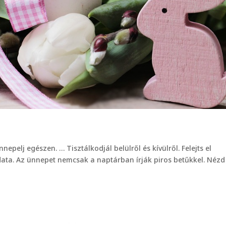
epelj egészen. … Tisztálkodjál belülről és kívülről. Felejts el
ata. Az ünnepet nemcsak a naptárban írják piros betűkkel. Nézd