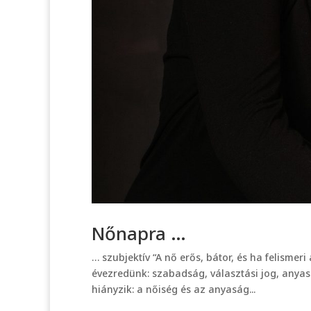
Nőnapra …
… szubjektív “A nő erős, bátor, és ha felisme
évezredünk: szabadság, választási jog, anyasá
hiányzik: a nőiség és az anyaság...