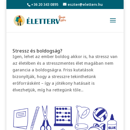
+36 20 343 0895
eszter@eletterv.hu
Stressz és boldogság?
Igen, lehet az ember boldog akkor is, ha stressz van
az életében és a stresszmentes élet magában nem
garancia a boldogságra. Friss kutatások
bizonyítják, hogy a stresszre tekinthetünk
erőforrásként – így a jótékony hatásait is
élvezhetjük, míg ha rettegünk tőle...