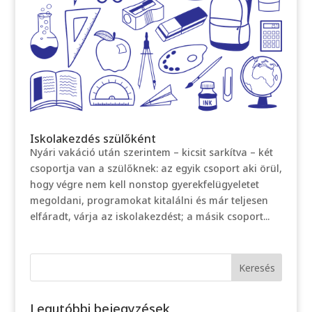
Iskolakezdés szülőként
Nyári vakáció után szerintem – kicsit sarkítva – két
csoportja van a szülőknek: az egyik csoport aki örül,
hogy végre nem kell nonstop gyerekfelügyeletet
megoldani, programokat kitalálni és már teljesen
elfáradt, várja az iskolakezdést; a másik csoport...
Legutóbbi bejegyzések