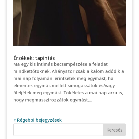
Érzékek: tapintás
Ma egy kis intimás becsempészése a feladat
mindkettőtöknek. Ahányszor csak alkalom adódik a
mai nap folyamán: érintsétek meg egymást, ha
elmentek egymás mellett simogassátok és/vagy
öleljétek meg egymást. Tökéletes a mai nap arra is,
hogy megmasszírozzátok egymást,...
« Régebbi bejegyzések