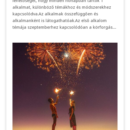
lehetőséget, hogy minden hónapban tartok 1
alkalmat, különböző témákhoz és módszerekhez
kapcsolódva.Az alkalmak összefüggően és
alkalmanként is látogathatóak.Az első alkalom
témája szeptemberhez kapcsolódóan a körforgás....