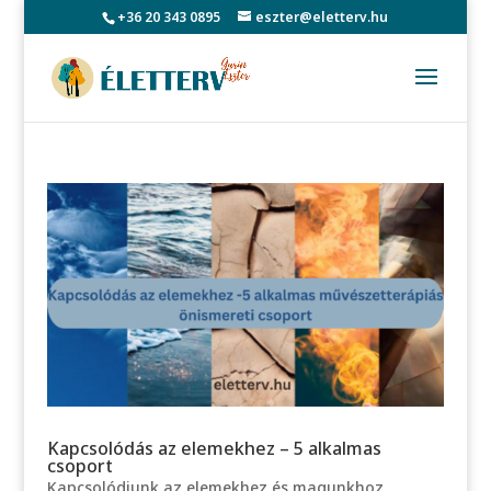
+36 20 343 0895
eszter@eletterv.hu
Kapcsolódás az elemekhez – 5 alkalmas
csoport
Kapcsolódjunk az elemekhez és magunkhoz.