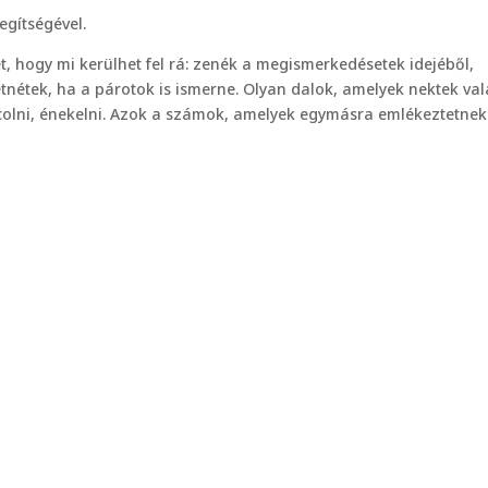
egítségével.
let, hogy mi kerülhet fel rá: zenék a megismerkedésetek idejéből,
tnétek, ha a párotok is ismerne. Olyan dalok, amelyek nektek va
áncolni, énekelni. Azok a számok, amelyek egymásra emlékeztetnek