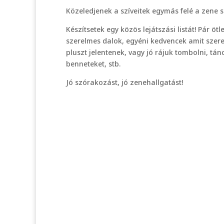
Közeledjenek a szíveitek egymás felé a zene s
Készítsetek egy közös lejátszási listát! Pár öt
szerelmes dalok, egyéni kedvencek amit szere
pluszt jelentenek, vagy jó rájuk tombolni, t
benneteket, stb.
Jó szórakozást, jó zenehallgatást!