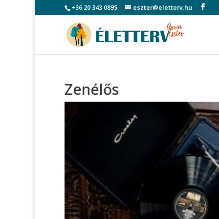
+36 20 343 0895
eszter@eletterv.hu
Zenélős