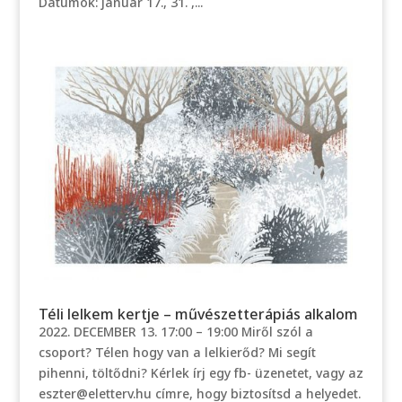
Dátumok: január 17., 31. ,...
Téli lelkem kertje – művészetterápiás alkalom
2022. DECEMBER 13. 17:00 – 19:00 Miről szól a
csoport? Télen hogy van a lelkierőd? Mi segít
pihenni, töltődni? Kérlek írj egy fb- üzenetet, vagy az
eszter@eletterv.hu címre, hogy biztosítsd a helyedet.