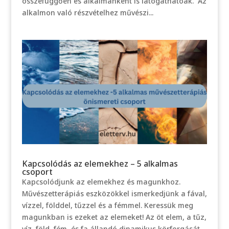
összefüggően és alkalmanként is látogathatóak. Az
alkalmon való részvételhez művészi...
Kapcsolódás az elemekhez – 5 alkalmas
csoport
Kapcsolódjunk az elemekhez és magunkhoz.
Művészetterápiás eszközökkel ismerkedjünk a fával,
vízzel, földdel, tűzzel és a fémmel. Keressük meg
magunkban is ezeket az elemeket! Az öt elem, a tűz,
víz, föld, fém, és fa állandó dinamikus körforgását