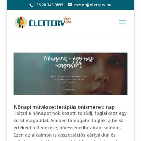
+36 20 343 0895
eszter@eletterv.hu
Nőnapi művészetterápiás önismereti nap
Töltsd a nőnapot nők között, töltődj, foglalkozz egy
kicsit magaddal. Amiben támogatni foglak: a belső
értékeid felfedezése, nőiességedhez kapcsolódás.
Ezen az alkalmon is asszociációs kártyákkal és