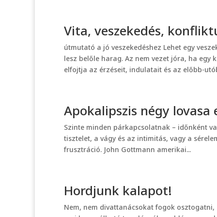
Vita, veszekedés, konflikt
útmutató a jó veszekedéshez Lehet egy veszek
lesz belőle harag. Az nem vezet jóra, ha egy 
elfojtja az érzéseit, indulatait és az előbb-utób
Apokalipszis négy lovasa
Szinte minden párkapcsolatnak – időnként vag
tisztelet, a vágy és az intimitás, vagy a sére
frusztráció. John Gottmann amerikai...
Hordjunk kalapot!
Nem, nem divattanácsokat fogok osztogatni,