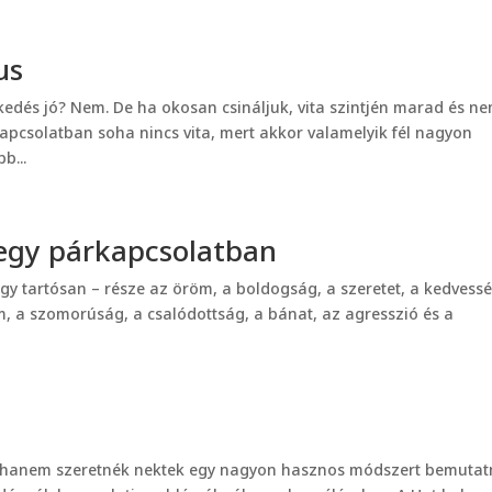
us
edés jó? Nem. De ha okosan csináljuk, vita szintjén marad és n
kapcsolatban soha nincs vita, mert akkor valamelyik fél nagyon
b...
 egy párkapcsolatban
y tartósan – része az öröm, a boldogság, a szeretet, a kedvessé
lem, a szomorúság, a csalódottság, a bánat, az agresszió és a
 hanem szeretnék nektek egy nagyon hasznos módszert bemutatn