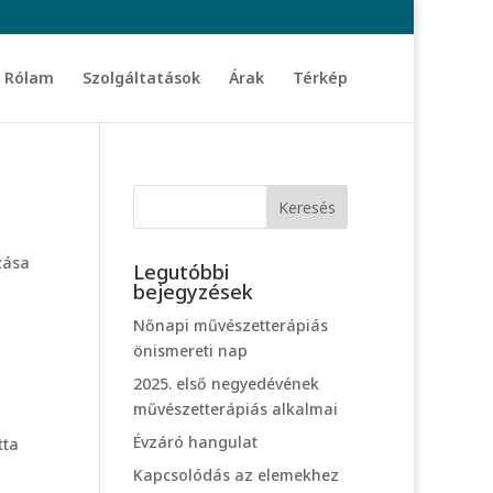
Rólam
Szolgáltatások
Árak
Térkép
zása
Legutóbbi
bejegyzések
Nőnapi művészetterápiás
önismereti nap
2025. első negyedévének
művészetterápiás alkalmai
Évzáró hangulat
tta
Kapcsolódás az elemekhez