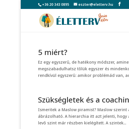
+36 20 343 0895
eszter@eletterv.hu
5 miért?
Ez egy egyszerű, de hatékony módszer, aminek
megszabadulhatsz tőlük egyszer és mindenkorr
rendkívül egyszerű: amikor problémád van, add
Szükségletek és a coachi
Ismeritek a Maslow piramist? Maslow szerint 
ábrázolható. A hierarchia itt azt jelenti, hog
levő szint már részben kielégített. A szintek...