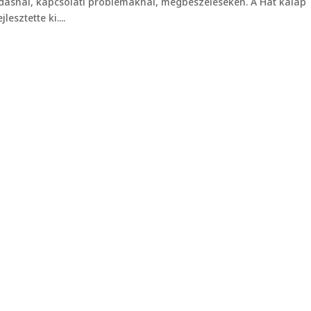
ásnál, kapcsolati problémáknál, megbeszéléseken. A Hat kalap
esztette ki....