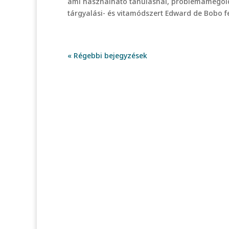
ami használható tanulásnál, problémamegold
tárgyalási- és vitamódszert Edward de Bobo fejl
« Régebbi bejegyzések