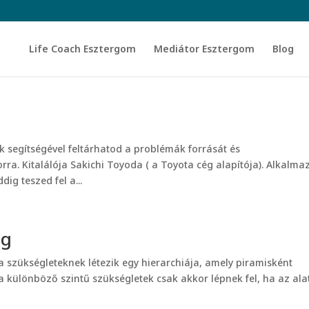
Life Coach Esztergom
Mediátor Esztergom
Blog
 segítségével feltárhatod a problémák forrását és
a. Kitalálója Sakichi Toyoda ( a Toyota cég alapítója). Alkalma
ig teszed fel a...
ng
a szükségleteknek létezik egy hierarchiája, amely piramisként
y a különböző szintű szükségletek csak akkor lépnek fel, ha az ala