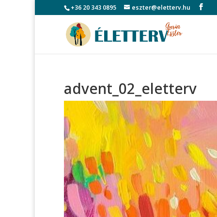
+36 20 343 0895
eszter@eletterv.hu
advent_02_eletterv