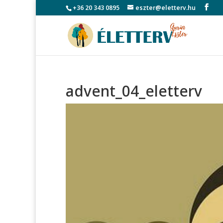
+36 20 343 0895
eszter@eletterv.hu
advent_04_eletterv