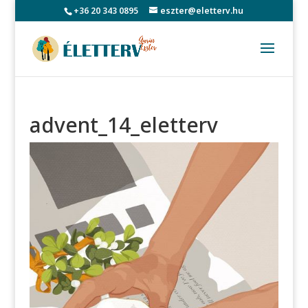
+36 20 343 0895
eszter@eletterv.hu
advent_14_eletterv