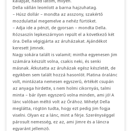
kalapját, hadd látom, milyen.
Della vállán leomlott a barna hajzuhatag.
– Húsz dollár – mondta az asszony, szakértő
mozdulattal megemelve a nehéz fürtöket.
– Adja ide a pénzt, de gyorsan – mondta Della.
Rózsaszín lepkeszárnyon repült el a következő két
óra. Della végigjárta az áruházakat. Ajándékot
keresett Jimnek.
Nagy sokára talált is valamit; mintha egyenesen Jim
számára készült volna, csakis neki, és senki
másnak. Átkutatta az áruházak egész készletét, de
egyikben sem talált hozzá hasonlót. Platina óralánc
volt, mintázata nemesen egyszerű, értékét csupán
az anyaga hirdette, s nem holmi cikornyás, talmi
minta – bár ilyen egyszerű volna minden, ami jó! A
lánc valóban méltó volt az Órához. Mihelyt Della
meglátta, rögtön tudta, hogy ezt pedig Jim fogja
viselni. Olyan ez a lánc, mint a férje. Szerénységgel
párosult nemesség, ez az, ami Jimre és a láncra
egyaránt jellemző.