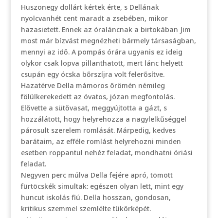
Huszonegy dollárt kértek érte, s Dellának
nyolcvanhét cent maradt a zsebében, mikor
hazasietett. Ennek az óraláncnak a birtokában Jim
most már bízvást megnézheti bármely társaságban,
mennyi az idő. A pompás órára ugyanis ez ideig
olykor csak lopva pillanthatott, mert lánc helyett
csupán egy ócska bőrszíjra volt felerősítve.
Hazatérve Della mámoros örömén némileg
fölülkerekedett az óvatos, józan megfontolás.
Elővette a sütővasat, meggyújtotta a gázt, s
hozzálátott, hogy helyrehozza a nagylelkűséggel
párosult szerelem romlását. Márpedig, kedves
barátaim, az efféle romlást helyrehozni minden
esetben roppantul nehéz feladat, mondhatni óriási
feladat.
Negyven perc múlva Della fejére apró, tömött
fürtöcskék simultak: egészen olyan lett, mint egy
huncut iskolás fiú. Della hosszan, gondosan,
kritikus szemmel szemlélte tükörképét.