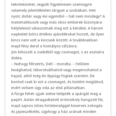
tekintetünket, vegyük figyelmesen szemügyre
valamely jelentéktelen tárgyat a szobában. Heti
nyolc dollár vagy évi egymillió – hát nem mindegy? A
matematikusok vagy más okos emberek bizonyára
helytelenül válaszolnák meg ezt a kérdést. A három
napkeleti bölcs értékes ajándékokat hozott, de ilyen
kincs nem volt a kincseik között. A továbbiakban
majd fény derül e homályos célzásra.
Jim kihúzott a zsebéből egy csomagot, s az asztalra
dobta.
– Nehogy félreérts, Dell – mondta. – Felőlem
levághatod, leborotválhatod vagy megmoshatod a
hajad, attól még én éppúgy foglak szeretni. De
bontsd csak ki ezt a csomagot, és tüstént meglátod,
miért voltam úgy oda az első pillanatban.
A fürge fehér ujjak sietve letépték a spárgát meg a
papírt. Aztán elragadtatott örömsikoly hangzott fel,
majd sajnos nőies hirtelenséggel keserves zokogás
és jajveszékelés, úgyhogy a ház urának minden