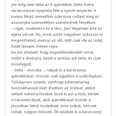
Jim még nem látta az ő ajándékát. Della mohó
várakozással nyújtotta felé a nyitott tenyerén. A
tompa fényű nemesfém szikrázva csillant meg az
asszonyka szenvedélyes szerelmének fényében.
– Ugye, csodálatos ez a lánc, Jim? Bejártam érte az
egész várost. No, most aztán napjában százszor is
megnézheted, mennyi az idő. Add csak ide az órád,
hadd lássam, milyen rajta.
De Jim ahelyett, hogy engedelmeskedett volna,
ledőlt a díványra, kezét a tarkója alá tette, és csak
mosolygott.
– Della – mondta –, rakjuk el a karácsonyi
ajándékokat, őrizzük csak egyelőre a szekrényben.
Túlságosan szépek, semhogy pillanatnyilag
használhassuk őket. Eladtam az órámat, abból
vettem neked a fésűket. Süsd ki azt a húst, kérlek.
A háromkirályok, akik ajándékokat hoztak a
jászolban fekvő kisdednek, mint tudjuk, bölcsek
voltak, nagyon bölcsek. Ők találták ki a karácsonyi