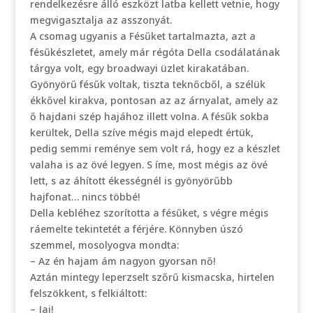
rendelkezésre álló eszközt latba kellett vetnie, hogy
megvigasztalja az asszonyát.
A csomag ugyanis a Fésűket tartalmazta, azt a
fésűkészletet, amely már régóta Della csodálatának
tárgya volt, egy broadwayi üzlet kirakatában.
Gyönyörű fésűk voltak, tiszta teknőcből, a szélük
ékkővel kirakva, pontosan az az árnyalat, amely az
ő hajdani szép hajához illett volna. A fésűk sokba
kerültek, Della szíve mégis majd elepedt értük,
pedig semmi reménye sem volt rá, hogy ez a készlet
valaha is az övé legyen. S íme, most mégis az övé
lett, s az áhított ékességnél is gyönyörűbb
hajfonat… nincs többé!
Della kebléhez szorította a fésűket, s végre mégis
ráemelte tekintetét a férjére. Könnyben úszó
szemmel, mosolyogva mondta:
– Az én hajam ám nagyon gyorsan nő!
Aztán mintegy leperzselt szőrű kismacska, hirtelen
felszökkent, s felkiáltott:
– Jaj!