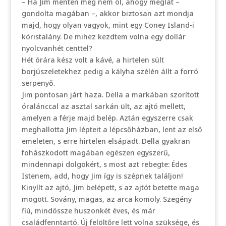
– Ha Jim menten meg nem öl, ahogy meglát –
gondolta magában –, akkor biztosan azt mondja
majd, hogy olyan vagyok, mint egy Coney Island-i
kóristalány. De mihez kezdtem volna egy dollár
nyolcvanhét centtel?
Hét órára kész volt a kávé, a hirtelen sült
borjúszeletekhez pedig a kályha szélén állt a forró
serpenyő.
Jim pontosan járt haza. Della a markában szorított
óralánccal az asztal sarkán ült, az ajtó mellett,
amelyen a férje majd belép. Aztán egyszerre csak
meghallotta Jim lépteit a lépcsőházban, lent az első
emeleten, s erre hirtelen elsápadt. Della gyakran
fohászkodott magában egészen egyszerű,
mindennapi dolgokért, s most azt rebegte: Édes
Istenem, add, hogy Jim így is szépnek találjon!
Kinyílt az ajtó, Jim belépett, s az ajtót betette maga
mögött. Sovány, magas, az arca komoly. Szegény
fiú, mindössze huszonkét éves, és már
családfenntartó. Új felöltőre lett volna szüksége, és