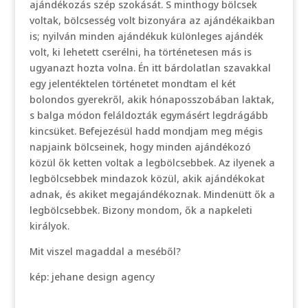
ajándékozás szép szokását. S minthogy bölcsek
voltak, bölcsesség volt bizonyára az ajándékaikban
is; nyilván minden ajándékuk különleges ajándék
volt, ki lehetett cserélni, ha történetesen más is
ugyanazt hozta volna. Én itt bárdolatlan szavakkal
egy jelentéktelen történetet mondtam el két
bolondos gyerekről, akik hónaposszobában laktak,
s balga módon feláldozták egymásért legdrágább
kincsüket. Befejezésül hadd mondjam meg mégis
napjaink bölcseinek, hogy minden ajándékozó
közül ők ketten voltak a legbölcsebbek. Az ilyenek a
legbölcsebbek mindazok közül, akik ajándékokat
adnak, és akiket megajándékoznak. Mindenütt ők a
legbölcsebbek. Bizony mondom, ők a napkeleti
királyok.
Mit viszel magaddal a meséből?
kép: jehane design agency