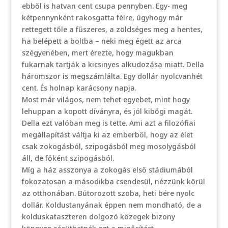
ebből is hatvan cent csupa pennyben. Egy- meg
kétpennynként rakosgatta félre, úgyhogy már
rettegett tőle a fűszeres, a zöldséges meg a hentes,
ha belépett a boltba – neki meg égett az arca
szégyenében, mert érezte, hogy magukban
fukarnak tartják a kicsinyes alkudozása miatt. Della
háromszor is megszámlálta. Egy dollár nyolcvanhét
cent. És holnap karácsony napja.
Most már világos, nem tehet egyebet, mint hogy
lehuppan a kopott díványra, és jól kibőgi magát.
Della ezt valóban meg is tette. Ami azt a filozófiai
megállapítást váltja ki az emberből, hogy az élet
csak zokogásból, szipogásból meg mosolygásból
áll, de főként szipogásból.
Míg a ház asszonya a zokogás első stádiumából
fokozatosan a másodikba csendesül, nézzünk körül
az otthonában. Bútorozott szoba, heti bére nyolc
dollár. Koldustanyának éppen nem mondható, de a
kolduskataszteren dolgozó közegek bizony