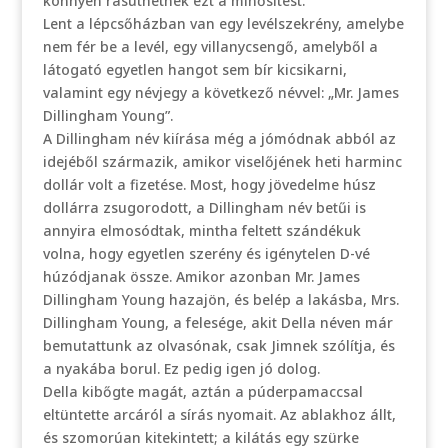
könnyen rásüthetnék ezt a minősítést.
Lent a lépcsőházban van egy levélszekrény, amelybe
nem fér be a levél, egy villanycsengő, amelyből a
látogató egyetlen hangot sem bír kicsikarni,
valamint egy névjegy a következő névvel: „Mr. James
Dillingham Young”.
A Dillingham név kiírása még a jómódnak abból az
idejéből származik, amikor viselőjének heti harminc
dollár volt a fizetése. Most, hogy jövedelme húsz
dollárra zsugorodott, a Dillingham név betűi is
annyira elmosódtak, mintha feltett szándékuk
volna, hogy egyetlen szerény és igénytelen D-vé
húzódjanak össze. Amikor azonban Mr. James
Dillingham Young hazajön, és belép a lakásba, Mrs.
Dillingham Young, a felesége, akit Della néven már
bemutattunk az olvasónak, csak Jimnek szólítja, és
a nyakába borul. Ez pedig igen jó dolog.
Della kibőgte magát, aztán a púderpamaccsal
eltüntette arcáról a sírás nyomait. Az ablakhoz állt,
és szomorúan kitekintett; a kilátás egy szürke