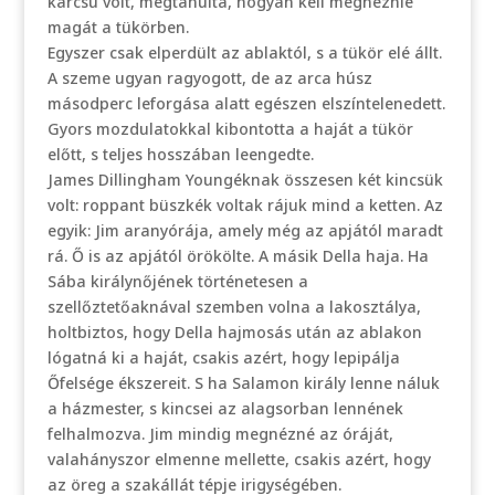
karcsú volt, megtanulta, hogyan kell megnéznie
magát a tükörben.
Egyszer csak elperdült az ablaktól, s a tükör elé állt.
A szeme ugyan ragyogott, de az arca húsz
másodperc leforgása alatt egészen elszíntelenedett.
Gyors mozdulatokkal kibontotta a haját a tükör
előtt, s teljes hosszában leengedte.
James Dillingham Youngéknak összesen két kincsük
volt: roppant büszkék voltak rájuk mind a ketten. Az
egyik: Jim aranyórája, amely még az apjától maradt
rá. Ő is az apjától örökölte. A másik Della haja. Ha
Sába királynőjének történetesen a
szellőztetőaknával szemben volna a lakosztálya,
holtbiztos, hogy Della hajmosás után az ablakon
lógatná ki a haját, csakis azért, hogy lepipálja
Őfelsége ékszereit. S ha Salamon király lenne náluk
a házmester, s kincsei az alagsorban lennének
felhalmozva. Jim mindig megnézné az óráját,
valahányszor elmenne mellette, csakis azért, hogy
az öreg a szakállát tépje irigységében.