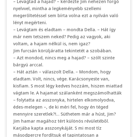
– Levágtad a hajad? – kérdezte Jim nehezen forgó
nyelvvel, mintha a legkeményebb szellemi
megerőltetéssel sem bírta volna ezt a nyilván való
lényt megérteni.
– Levágtam és eladtam – mondta Della. – Hát így
már nem tetszem neked? Pedig az vagyok, aki
voltam, a hajam nélkül is, nem igaz?
Jim furcsán körüljáratta tekintetét a szobában.
– Azt mondod, nincs meg a hajad? – szólt szinte
bárgyú arccal.
– Hát aztán – válaszolt Della. – Mondom, hogy
eladtam. Volt, nincs, vége. Karácsonyeste van,
kisfiam. S most légy kedves hozzám, hiszen miattad
vágtam le. A hajamat szálanként megszámolhatták
– folytatta az asszonyka, hirtelen elkomolyodva,
édes-melegen –, de ki méri fel, hogy én téged
mennyire szeretlek?!… Süthetem már a húst, Jim?
Jim hamar magához tért különös révületéből.
Karjába kapta asszonykáját. S mi most tíz
másodpercre fordítsuk el tapintatosan a