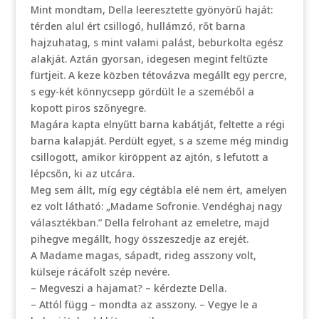
Mint mondtam, Della leeresztette gyönyörű haját:
térden alul ért csillogó, hullámzó, rőt barna
hajzuhatag, s mint valami palást, beburkolta egész
alakját. Aztán gyorsan, idegesen megint feltűzte
fürtjeit. A keze közben tétovázva megállt egy percre,
s egy-két könnycsepp gördült le a szeméből a
kopott piros szőnyegre.
Magára kapta elnyűtt barna kabátját, feltette a régi
barna kalapját. Perdült egyet, s a szeme még mindig
csillogott, amikor kiröppent az ajtón, s lefutott a
lépcsőn, ki az utcára.
Meg sem állt, míg egy cégtábla elé nem ért, amelyen
ez volt látható: „Madame Sofronie. Vendéghaj nagy
választékban.” Della felrohant az emeletre, majd
pihegve megállt, hogy összeszedje az erejét.
A Madame magas, sápadt, rideg asszony volt,
külseje rácáfolt szép nevére.
– Megveszi a hajamat? – kérdezte Della.
– Attól függ – mondta az asszony. – Vegye le a