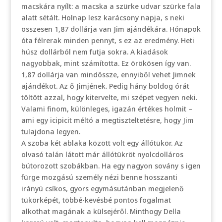
macskára nyílt: a macska a szürke udvar szürke fala
alatt sétált. Holnap lesz karácsony napja, s neki
összesen 1,87 dollárja van Jim ajándékára. Hónapok
óta félrerak minden pennyt, s ez az eredmény. Heti
húsz dollárból nem futja sokra. A kiadások
nagyobbak, mint számította. Ez örökösen így van.
1,87 dollárja van mindössze, ennyiből vehet Jimnek
ajándékot. Az ő Jimjének. Pedig hány boldog órát
töltött azzal, hogy kitervelte, mi szépet vegyen neki.
Valami finom, különleges, igazán értékes holmit –
ami egy icipicit méltó a megtiszteltetésre, hogy Jim
tulajdona legyen.
A szoba két ablaka között volt egy állótükör. Az
olvasó talán látott már állótükröt nyolcdolláros
bútorozott szobákban. Ha egy nagyon sovány s igen
fürge mozgású személy nézi benne hosszanti
irányú csíkos, gyors egymásutánban megjelenő
tükörképét, többé-kevésbé pontos fogalmat
alkothat magának a külsejéről. Minthogy Della