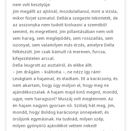
nem volt kesztyűje.
Jim megállt az ajtónál, mozdulatlanul, mint a vizsla,
mikor fürjet szimatol. Dellára szegezte tekintetét, de
az asszonyka nem tudott kiolvasni a szeméből
semmit, és megrettent. Jim pillantásában nem volt
sem harag, sem meglepődés, sem rosszallás, sem
iszonyat, sem valamilyen más érzés, amelyre Della
felkészült. Jim csak bámult rá mereven, furcsa,
kifejezéstelen arccal.
Della leugrott az asztalról, és elébe állt.
– Jim drágám – kiáltotta –, ne nézz így rám!
Levágtam a hajamat, és eladtam. Itt a karácsony, és
nem akartam, hogy úgy múljon el, hogy meg ne
ajándékozzalak. A hajam majd kinő megint, mondd,
ugye, nem haragszol? Muszáj volt megtennem. Az
én hajam nagyon gyorsan nő. Szólalj hát meg, Jim,
mondd, hogy: Boldog karácsonyi ünnepeket!, és
örüljünk egymásnak. Ha tudnád, milyen szép,
milyen gyönyörű ajándékot vettem neked!