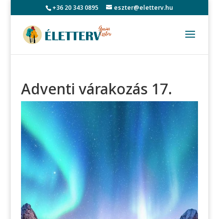
+36 20 343 0895
eszter@eletterv.hu
Adventi várakozás 17.