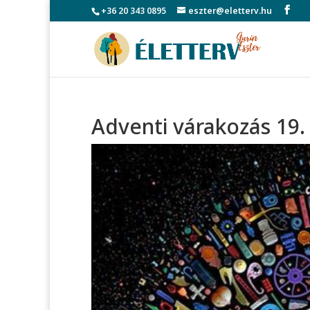
+36 20 343 0895
eszter@eletterv.hu
Adventi várakozás 19.