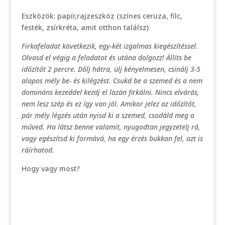
Eszközök: papír,rajzeszköz (színes ceruza, filc,
festék, zsírkréta, amit otthon találsz)
Firkafeladat következik, egy-két izgalmas kiegészítéssel.
Olvasd el végig a feladatot és utána dolgozz! Állíts be
időzítőt 2 percre. Dőlj hátra, ülj kényelmesen, csinálj 3-5
alapos mély be- és kilégzést. Csukd be a szemed és a nem
domináns kezeddel kezdj el lazán firkálni. Nincs elvárás,
nem lesz szép és ez így van jól. Amikor jelez az időzítőt,
pár mély légzés után nyisd ki a szemed, csodáld meg a
műved. Ha látsz benne valamit, nyugodtan jegyzetelj rá,
vagy egészítsd ki formává, ha egy érzés bukkan fel, azt is
ráírhatod.
Hogy vagy most?