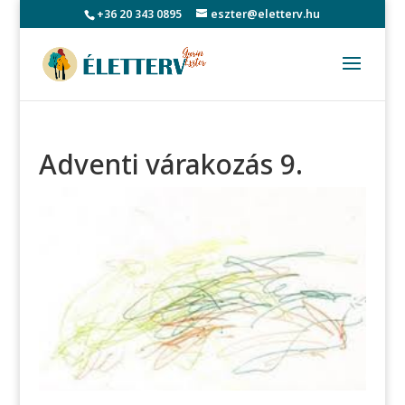
+36 20 343 0895
eszter@eletterv.hu
Adventi várakozás 9.