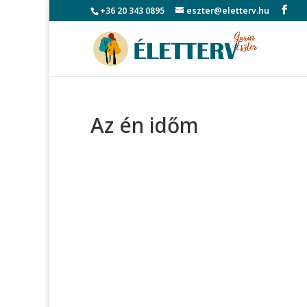
+36 20 343 0895
eszter@eletterv.hu
Az én időm