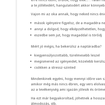
a te jóllétedért, hangulatodért akkor könnye
Vajon mi az oka annak, hogy neked nincs én
mások igényeire figyelsz, de a magadéra 
annyi a dolgod, hogy elképzelhetetlen, hogy
eszedbe sem jut, hogy magaddal is törődj
Miért jó mégis, ha bekerülsz a naptáradba?
kiegyensúlyozottabb, türelmesebb leszel
megismered az igényeidet, közelebb kerül
csökken a stressz-szinted
Mindenkinek egyéni, hogy mennyi időre van sz
amikor még más nincs ébren, egy vers elolva
az a tevékenység ami igazán jólesik és öröme
Ha ezt már begyakoroltad, jöhetnek a hosszab
álmodozás, stb.