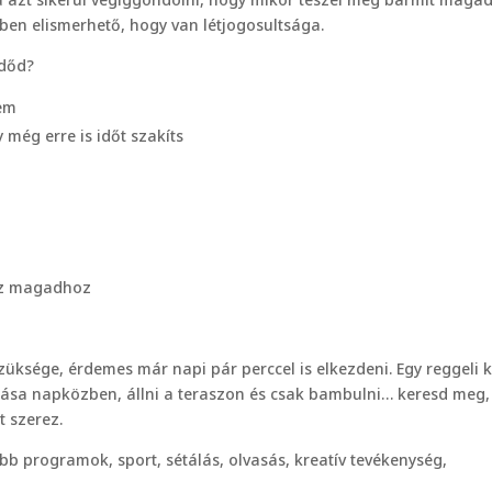
bben elismerhető, hogy van létjogosultsága.
időd?
nem
 még erre is időt szakíts
sz magadhoz
üksége, érdemes már napi pár perccel is elkezdeni. Egy reggeli k
sása napközben, állni a teraszon és csak bambulni… keresd meg,
t szerez.
b programok, sport, sétálás, olvasás, kreatív tevékenység,