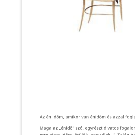
Az én időm, amikor van énidőm és azzal fogl
Maga az „énidő” szó, egyrészt divatos fogalo
erre nincs időm, örülök, hogy élek…”. Talán 