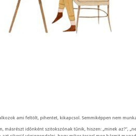
alkozok ami feltölt, pihentet, kikapcsol. Semmiképpen nem munka
m, másrészt időnként szitokszónak tűnik, hiszen: „minek az?”, „
ha azt sikerül végiggondolni, hogy mikor teszel meg bármit magad