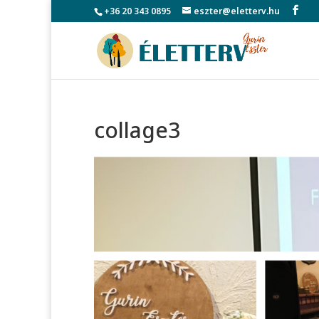
+36 20 343 0895
eszter@eletterv.hu
collage3