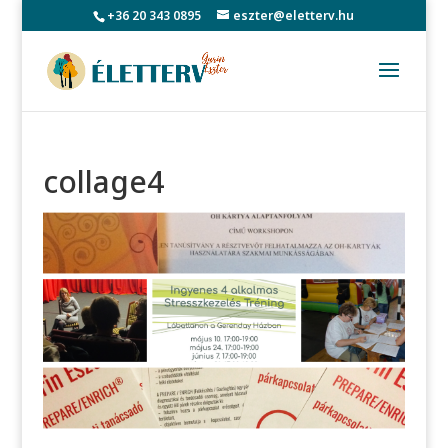
+36 20 343 0895
eszter@eletterv.hu
collage4