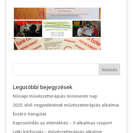
Legutóbbi bejegyzések
Nőnapi művészetterápiás önismereti nap
2025. első negyedévének művészetterápiás alkalmai
Évzáró hangulat
Kapcsolódás az elemekhez – 5 alkalmas csoport
Lelki körforgás – művészetterápiás alkalom