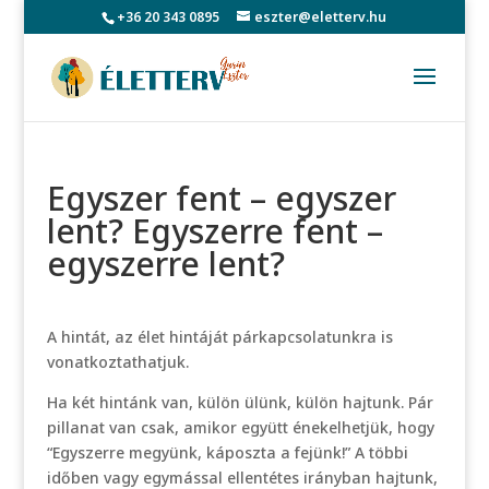
+36 20 343 0895
eszter@eletterv.hu
Egyszer fent – egyszer
lent? Egyszerre fent –
egyszerre lent?
A hintát, az élet hintáját párkapcsolatunkra is
vonatkoztathatjuk.
Ha két hintánk van, külön ülünk, külön hajtunk. Pár
pillanat van csak, amikor együtt énekelhetjük, hogy
“Egyszerre megyünk, káposzta a fejünk!” A többi
időben vagy egymással ellentétes irányban hajtunk,