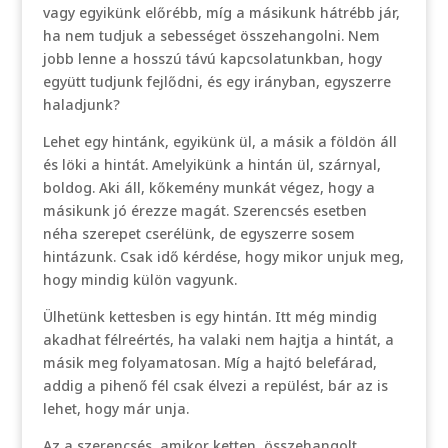
vagy egyikünk előrébb, míg a másikunk hátrébb jár,
ha nem tudjuk a sebességet összehangolni. Nem
jobb lenne a hosszú távú kapcsolatunkban, hogy
együtt tudjunk fejlődni, és egy irányban, egyszerre
haladjunk?
Lehet egy hintánk, egyikünk ül, a másik a földön áll
és löki a hintát. Amelyikünk a hintán ül, szárnyal,
boldog. Aki áll, kőkemény munkát végez, hogy a
másikunk jó érezze magát. Szerencsés esetben
néha szerepet cserélünk, de egyszerre sosem
hintázunk. Csak idő kérdése, hogy mikor unjuk meg,
hogy mindig külön vagyunk.
Ülhetünk kettesben is egy hintán. Itt még mindig
akadhat félreértés, ha valaki nem hajtja a hintát, a
másik meg folyamatosan. Míg a hajtó belefárad,
addig a pihenő fél csak élvezi a repülést, bár az is
lehet, hogy már unja.
Az a szerencsés, amikor ketten, összehangolt