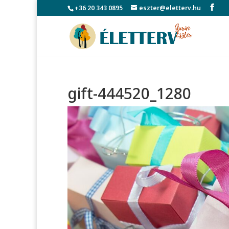
+36 20 343 0895
eszter@eletterv.hu
gift-444520_1280