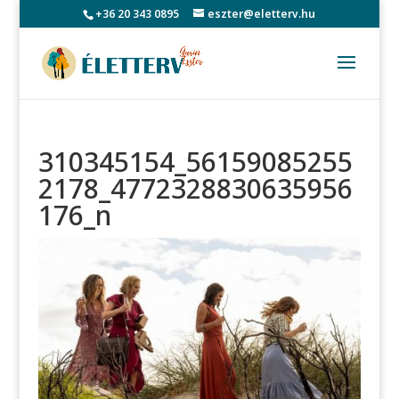
+36 20 343 0895
eszter@eletterv.hu
310345154_56159085255
2178_4772328830635956
176_n