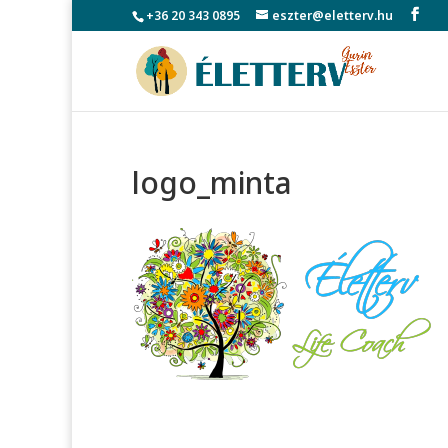
+36 20 343 0895
eszter@eletterv.hu
logo_minta