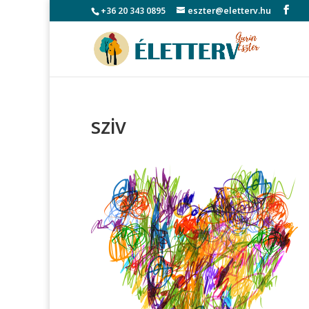
+36 20 343 0895
eszter@eletterv.hu
sziv