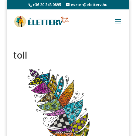
+36 20 343 0895
eszter@eletterv.hu
toll