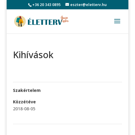
+36 20 343 0895
eszter@eletterv.hu
Kihívások
Szakértelem
Közzétéve
2018-08-05