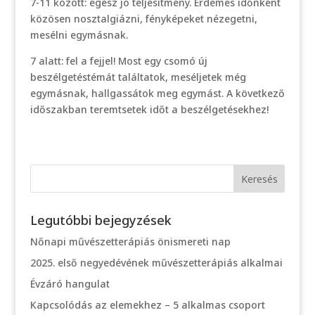
7-11 között: egész jó teljesítmény. Érdemes időnként
közösen nosztalgiázni, fényképeket nézegetni,
mesélni egymásnak.
7 alatt: fel a fejjel! Most egy csomó új
beszélgetéstémát találtatok, meséljetek még
egymásnak, hallgassátok meg egymást. A következő
időszakban teremtsetek időt a beszélgetésekhez!
Legutóbbi bejegyzések
Nőnapi művészetterápiás önismereti nap
2025. első negyedévének művészetterápiás alkalmai
Évzáró hangulat
Kapcsolódás az elemekhez – 5 alkalmas csoport