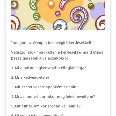
Induljon az Olimpia bemelegítő kérdésekkel!
Válaszoljatok mindketten a kérdésekre, majd utána
beszélgessetek a válaszaitokról.
1. Mi a párod legkedvesebb elfoglaltsága?
2. Mi a kedvenc étele?
3. Mit szeret vasárnaponként csinálni?
4. Mi az, amivel bármikor meg lehet nevettetni?
5. Mit csinál, amikor sorban kell állnia?
6. Mi volt a jele az óvodában?