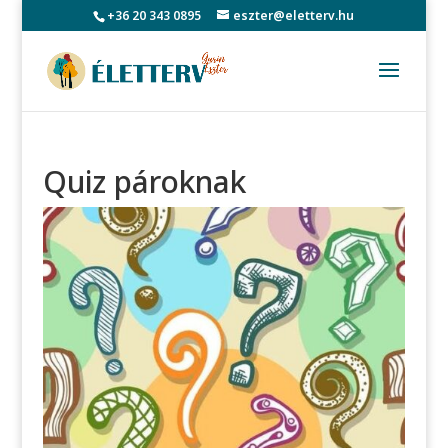
+36 20 343 0895
eszter@eletterv.hu
Quiz pároknak