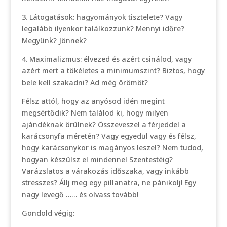
3. Látogatások: hagyományok tisztelete? Vagy
legalább ilyenkor találkozzunk? Mennyi időre?
Megyünk? Jönnek?
4. Maximalizmus: élvezed és azért csinálod, vagy
azért mert a tökéletes a minimumszint? Biztos, hogy
bele kell szakadni? Ad még örömöt?
Félsz attól, hogy az anyósod idén megint
megsértődik? Nem találod ki, hogy milyen
ajándéknak örülnek? Összeveszel a férjeddel a
karácsonyfa méretén? Vagy egyedül vagy és félsz,
hogy karácsonykor is magányos leszel? Nem tudod,
hogyan készülsz el mindennel Szentestéig?
Varázslatos a várakozás időszaka, vagy inkább
stresszes? Állj meg egy pillanatra, ne pánikolj! Egy
nagy levegő …… és olvass tovább!
Gondold végig: