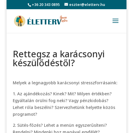
+36 20 343 0895
eszter@eletterv.hu
Rettegsz a karácsonyi
készülődéstől?
Melyek a legnagyobb karácsonyi stresszforrásaink:
1. Az ajándékozás? Kinek? Mit? Milyen értékben?
Egyáltalán örülni fog neki? Vagy pénzkidobás?
Lehet róla beszélni? Szervezhetünk helyette közös
programot?
2. Sütés-főzés? Lehet a menün egyszerűsíteni?
Rendelni? Mindenki hoz magával egyfélét?