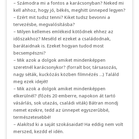
– Számodra mi a fontos a karácsonyban? Neked mi
kell ahhoz, hogy jó, békés, meghitt ünneped legyen?
– Ezért mit tudsz tenni? Kiket tudsz bevonni a
tervezésbe, megvalósításba?
– Milyen kellemes emlékeid kötődnek ehhez az
időszakhoz? Meséld el ezeket a családodnak,
barátaidnak is. Ezeket hogyan tudod most
becsempészni?
– Mik azok a dolgok amiket mindenképpen
szeretnél karácsonykor? (forralt bor, társasozás,
nagy séták, kuckózás közben filmnézés …) Találd
meg ezek idejét!
– Mik azok a dolgok amiket mindenképpen
elkerülnél? (főzés 20 emberre, napokon át tartó
vásárlás, sok utazás, családi viták) Bátran mondj
nemet ezekre, tedd az ünnepet egyszerűbbé,
természetesebbé!
– Alakítsd ki a saját szokásaidat! Ha eddig nem volt
merszed, kezdd el idén.