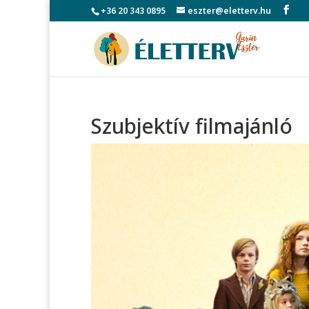
+36 20 343 0895
eszter@eletterv.hu
Szubjektív filmajánló