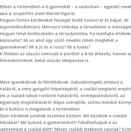
Ebben a történetben a 6 gyermekét – a vadonban – egyedül neve
apa a szuperhős (nem Marvel-figura).
Nagyon fontos kérdéseket feszeget (kellő humorral és bájjal, de
elgondolkodtatóan): Mennyire tolerálja a társadalom a másságo
Hogyan lehet beilleszkedni a társadalomba, ha másfajta értékek
képviselsz? Mi az amit egy szülő nevelés címén megtehet a
gyermekeivel? Mi a jó és a rossz? Mi a tudás?
A filmben az utazás nemcsak A pontból a B-be érkezés, hanem e
felnövéstörténet, belső utazás leképezése is.
Mese gyerekeknek és felnőtteknek: (tabudöntögető módon) a
halálról, a zene gyógyító képességéről, a család megtartó erejér
(és a családi tabuk romboló hatásáról), önmegvalósításról, az
egyensúly megtalálásáról. Bájos szereplők, színes mexikói körny
és a kultúra is megjelenik a történetben.
Ilyen kérdések jutottak eszembe közben: Mit kezdünk a családi
titkokkal? Mit tudunk a gyökereinkről? Felvállalhatjuk-e az
igényeinket a család előtt? Milyen családi értékeink vannak? Ki/m