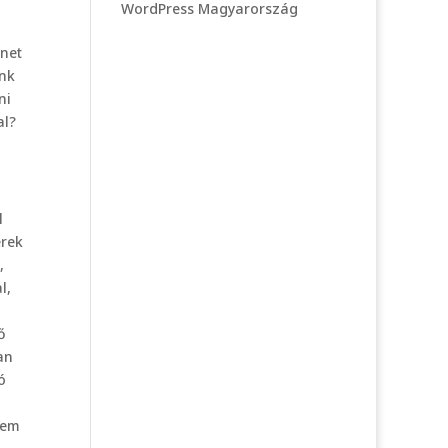
WordPress Magyarország
énet
unk
ni
al?
l
erek
,
l,
ő
an
ó
nem