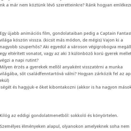
ünk a már nem köztünk lévő szeretteinkre? Ránk hogyan emlékez
Egy újabb animációs film, gondolataiban pedig a Captain Fantast
világa köszön vissza. (kicsit más módon, de mégis) Vajon ki a
nagyobb szuperhős? Aki egyedül a városon végigrobogva megáll
egy eltérített vonatot, vagy az aki 3 különböző korú gyerek melle
végzi a napi rutint?
Milyen érzés a gyerekek mellől anyaként visszatérni a munka
világába, sőt családfenntartóvá válni? Hogyan zárkózik fel az a
ekül)
iségét és hagyjuk-e őket kibontakozni (akkor is ha nagyon mások
Kilóg az eddigi gondolatmenetből: sokkoló és könyörtelen.
Személyes élményeken alapul, olyanokon amelyeknek soha nem