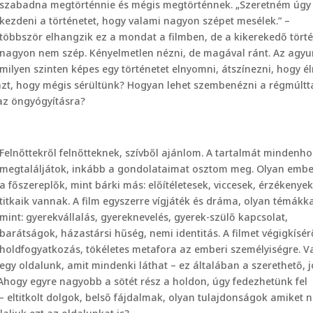
szabadna megtörténnie és mégis megtörténnek. „Szeretném úgy
kezdeni a történetet, hogy valami nagyon szépet mesélek.” –
többször elhangzik ez a mondat a filmben, de a kikerekedő tört
nagyon nem szép. Kényelmetlen nézni, de magával ránt. Az agy
milyen szinten képes egy történetet elnyomni, átszínezni, hogy él
 azt, hogy mégis sérültünk? Hogyan lehet szembenézni a régmúltt
az öngyógyításra?
Felnőttekről felnőtteknek, szívből ajánlom. A tartalmát mindenho
megtaláljátok, inkább a gondolataimat osztom meg. Olyan emb
a főszereplők, mint bárki más: előítéletesek, viccesek, érzékenyek
titkaik vannak. A film egyszerre vígjáték és dráma, olyan témákka
mint: gyerekvállalás, gyereknevelés, gyerek-szülő kapcsolat,
barátságok, házastársi hűség, nemi identitás. A filmet végigkísér
holdfogyatkozás, tökéletes metafora az emberi személyiségre. V
egy oldalunk, amit mindenki láthat – ez általában a szerethető, j
 Ahogy egyre nagyobb a sötét rész a holdon, úgy fedezhetünk fel
– eltitkolt dolgok, belső fájdalmak, olyan tulajdonságok amiket 