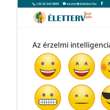
+36 20 343 0895
eszter@eletterv.hu
Az érzelmi intelligenci