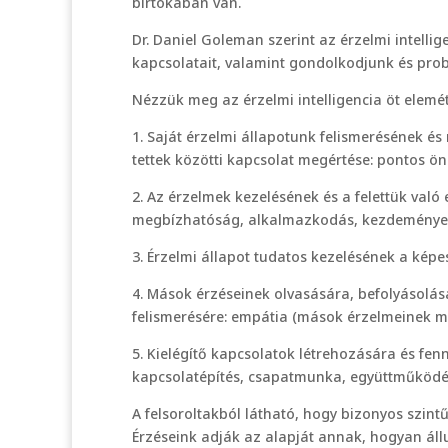
birtokában van.
Dr. Daniel Goleman szerint az érzelmi intellig
kapcsolatait, valamint gondolkodjunk és pro
Nézzük meg az érzelmi intelligencia öt elemé
1. Saját érzelmi állapotunk felismerésének 
tettek közötti kapcsolat megértése: pontos ö
2. Az érzelmek kezelésének és a felettük való 
megbízhatóság, alkalmazkodás, kezdeménye
3. Érzelmi állapot tudatos kezelésének a kép
4. Mások érzéseinek olvasására, befolyásolá
felismerésére: empátia (mások érzelmeinek m
5. Kielégítő kapcsolatok létrehozására és fe
kapcsolatépítés, csapatmunka, együttműködé
A felsoroltakból látható, hogy bizonyos szint
Érzéseink adják az alapját annak, hogyan áll