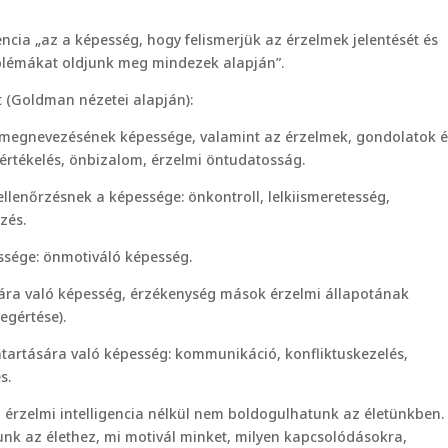
encia „az a képesség, hogy felismerjük az érzelmek jelentését és
blémákat oldjunk meg mindezek alapján”.
t (Goldman nézetei alapján):
és megnevezésének képessége, valamint az érzelmek, gondolatok é
nértékelés, önbizalom, érzelmi öntudatosság.
ellenőrzésnek a képessége: önkontroll, lelkiismeretesség,
zés.
essége: önmotiváló képesség.
sára való képesség, érzékenység mások érzelmi állapotának
egértése).
nntartására való képesség: kommunikáció, konfliktuskezelés,
s.
ű érzelmi intelligencia nélkül nem boldogulhatunk az életünkben.
unk az élethez, mi motivál minket, milyen kapcsolódásokra,