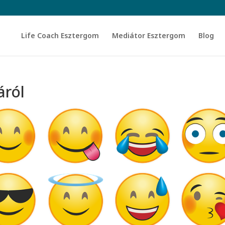
Life Coach Esztergom
Mediátor Esztergom
Blog
áról