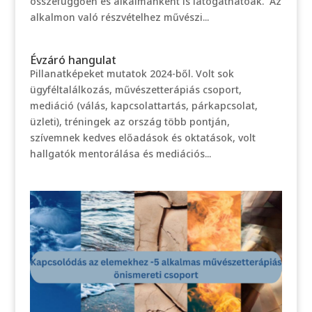
összefüggően és alkalmanként is látogathatóak. Az
alkalmon való részvételhez művészi...
Évzáró hangulat
Pillanatképeket mutatok 2024-ből. Volt sok
ügyféltalálkozás, művészetterápiás csoport,
mediáció (válás, kapcsolattartás, párkapcsolat,
üzleti), tréningek az ország több pontján,
szívemnek kedves előadások és oktatások, volt
hallgatók mentorálása és mediációs...