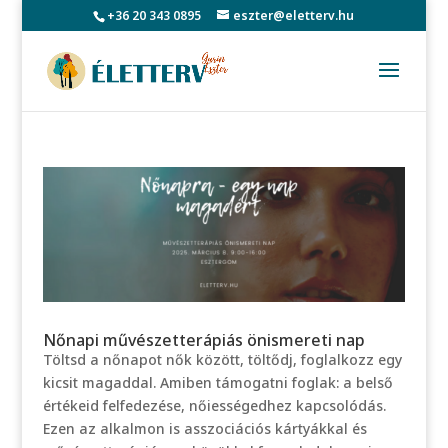
+36 20 343 0895
eszter@eletterv.hu
Nőnapi művészetterápiás önismereti nap
Töltsd a nőnapot nők között, töltődj, foglalkozz egy
kicsit magaddal. Amiben támogatni foglak: a belső
értékeid felfedezése, nőiességedhez kapcsolódás.
Ezen az alkalmon is asszociációs kártyákkal és