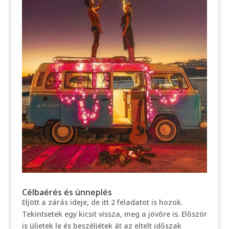
Célbaérés és ünneplés
Eljött a zárás ideje, de itt 2 feladatot is hozok.
Tekintsetek egy kicsit vissza, meg a jövőre is. Először
is üljetek le és beszéljétek át az eltelt időszak